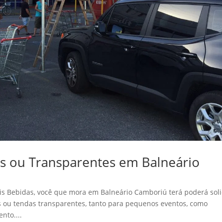
s ou Transparentes em Balneário
 Bebidas, você que mora em Balneário Camboriú terá poderá soli
s ou tendas transparentes, tanto para pequenos eventos, como
nto....