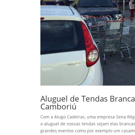
Aluguel de Tendas Branca
Camboriú
Com a Alugo Cadeiras, uma empresa Sena Régis
o aluguel de nossas tendas sejam elas branca
grandes eventos como por exemplo um casame